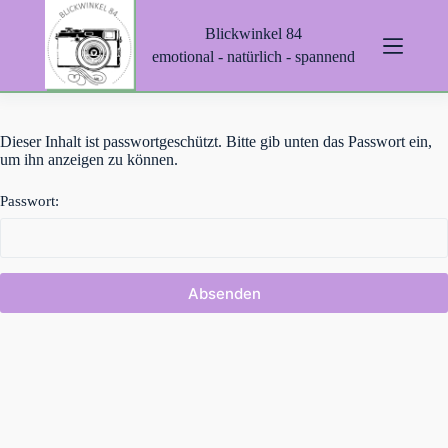
Z
Blickwinkel 84
u
m
emotional - natürlich - spannend
I
n
h
a
Dieser Inhalt ist passwortgeschützt. Bitte gib unten das Passwort ein,
l
um ihn anzeigen zu können.
t
s
p
Passwort:
r
i
n
g
e
n