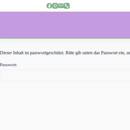
Z
u
m
I
n
h
a
l
t
s
Dieser Inhalt ist passwortgeschützt. Bitte gib unten das Passwort ein,
p
r
Passwort:
i
n
g
e
n