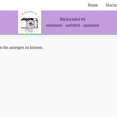
Home
Hochze
Blickwinkel 84
emotional - natürlich - spannend
 um ihn anzeigen zu können.