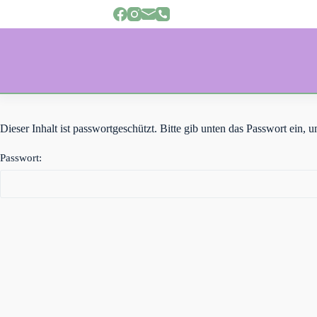
Z
u
m
I
n
h
a
l
t
s
Dieser Inhalt ist passwortgeschützt. Bitte gib unten das Passwort ein,
p
r
Passwort:
i
n
g
e
n