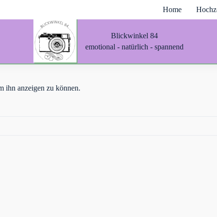
Home
Hochze
Blickwinkel 84
emotional - natürlich - spannend
 um ihn anzeigen zu können.