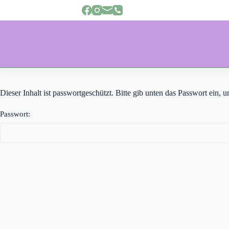
Z
u
m
I
n
h
a
l
t
s
Dieser Inhalt ist passwortgeschützt. Bitte gib unten das Passwort ein,
p
r
Passwort:
i
n
g
e
n