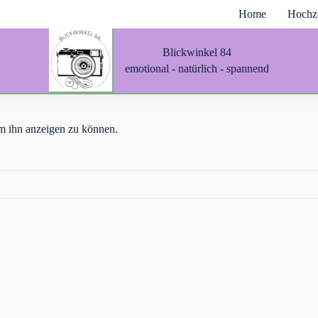
Home
Hochze
Blickwinkel 84
emotional - natürlich - spannend
 um ihn anzeigen zu können.