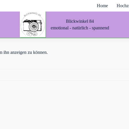
Home
Hochze
Blickwinkel 84
emotional - natürlich - spannend
 um ihn anzeigen zu können.