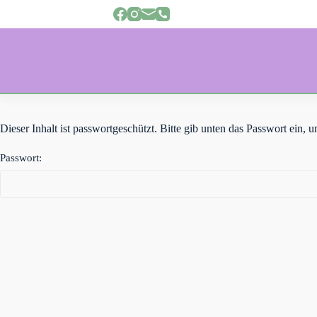
Z
u
m
I
n
h
a
l
t
s
Dieser Inhalt ist passwortgeschützt. Bitte gib unten das Passwort ein,
p
r
Passwort:
i
n
g
e
n