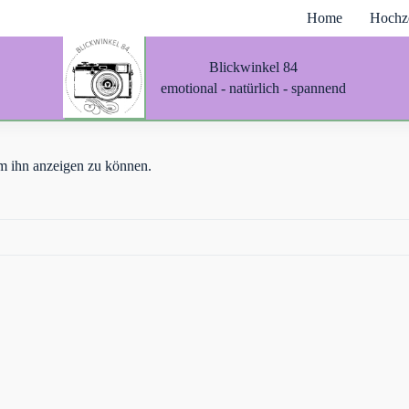
Home
Hochze
Blickwinkel 84
emotional - natürlich - spannend
 um ihn anzeigen zu können.