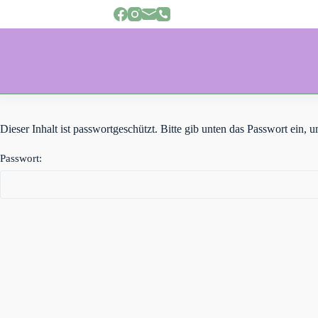
Z
u
m
I
n
h
a
l
t
s
Dieser Inhalt ist passwortgeschützt. Bitte gib unten das Passwort ein,
p
r
Passwort:
i
n
g
e
n