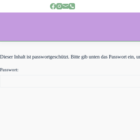
Z
u
m
I
n
h
a
l
t
s
Dieser Inhalt ist passwortgeschützt. Bitte gib unten das Passwort ein,
p
r
Passwort:
i
n
g
e
n