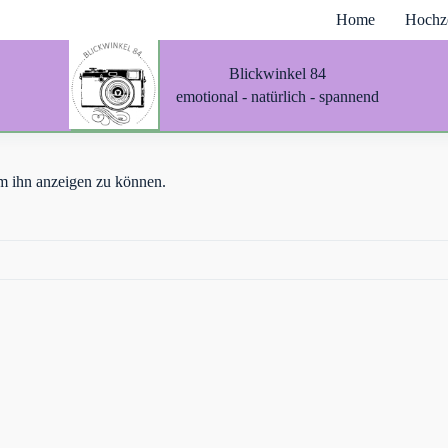
Home
Hochze
Blickwinkel 84
emotional - natürlich - spannend
 um ihn anzeigen zu können.