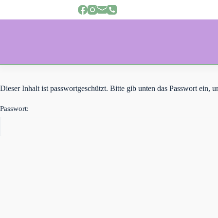
Z
u
m
I
n
h
a
l
t
s
Dieser Inhalt ist passwortgeschützt. Bitte gib unten das Passwort ein,
p
r
Passwort:
i
n
g
e
n