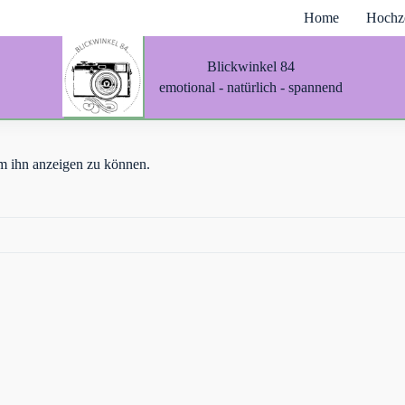
Home
Hochze
Blickwinkel 84
emotional - natürlich - spannend
 um ihn anzeigen zu können.