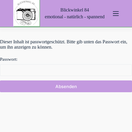
Z
Blickwinkel 84
u
m
emotional - natürlich - spannend
I
n
h
a
Dieser Inhalt ist passwortgeschützt. Bitte gib unten das Passwort ein,
l
um ihn anzeigen zu können.
t
s
p
Passwort:
r
i
n
g
e
n