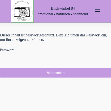
Z
Blickwinkel 84
u
m
emotional - natürlich - spannend
I
n
h
a
Dieser Inhalt ist passwortgeschützt. Bitte gib unten das Passwort ein,
l
um ihn anzeigen zu können.
t
s
p
Passwort:
r
i
n
g
e
n