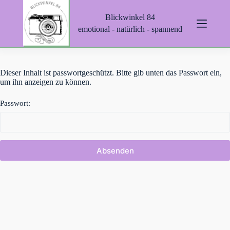
Z
Blickwinkel 84
u
m
emotional - natürlich - spannend
I
n
h
a
Dieser Inhalt ist passwortgeschützt. Bitte gib unten das Passwort ein,
l
um ihn anzeigen zu können.
t
s
p
Passwort:
r
i
n
g
e
n