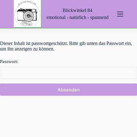
Z
Blickwinkel 84
u
m
emotional - natürlich - spannend
I
n
h
a
Dieser Inhalt ist passwortgeschützt. Bitte gib unten das Passwort ein,
l
um ihn anzeigen zu können.
t
s
p
Passwort:
r
i
n
g
e
n