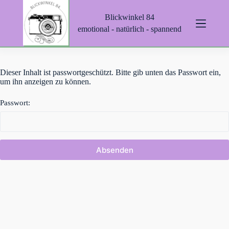
Z
Blickwinkel 84
u
m
emotional - natürlich - spannend
I
n
h
a
Dieser Inhalt ist passwortgeschützt. Bitte gib unten das Passwort ein,
l
um ihn anzeigen zu können.
t
s
p
Passwort:
r
i
n
g
e
n