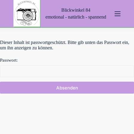
Z
Blickwinkel 84
u
m
emotional - natürlich - spannend
I
n
h
a
Dieser Inhalt ist passwortgeschützt. Bitte gib unten das Passwort ein,
l
um ihn anzeigen zu können.
t
s
p
Passwort:
r
i
n
g
e
n