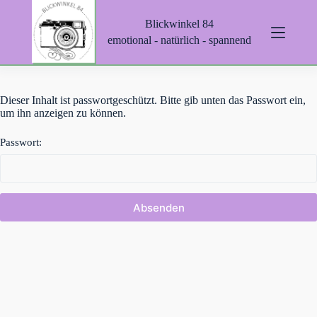
Z
Blickwinkel 84
u
m
emotional - natürlich - spannend
I
n
h
a
Dieser Inhalt ist passwortgeschützt. Bitte gib unten das Passwort ein,
l
um ihn anzeigen zu können.
t
s
p
Passwort:
r
i
n
g
e
n