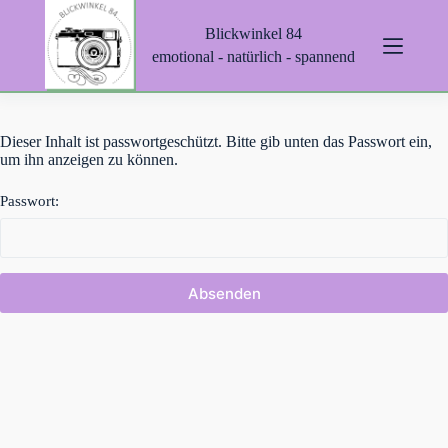
Z
Blickwinkel 84
u
m
emotional - natürlich - spannend
I
n
h
a
Dieser Inhalt ist passwortgeschützt. Bitte gib unten das Passwort ein,
l
um ihn anzeigen zu können.
t
s
p
Passwort:
r
i
n
g
e
n