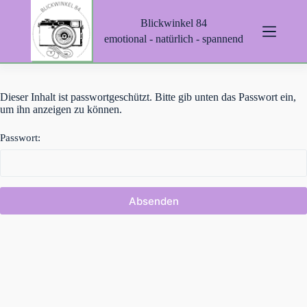
Z
Blickwinkel 84
u
m
emotional - natürlich - spannend
I
n
h
a
Dieser Inhalt ist passwortgeschützt. Bitte gib unten das Passwort ein,
l
um ihn anzeigen zu können.
t
s
p
Passwort:
r
i
n
g
e
n