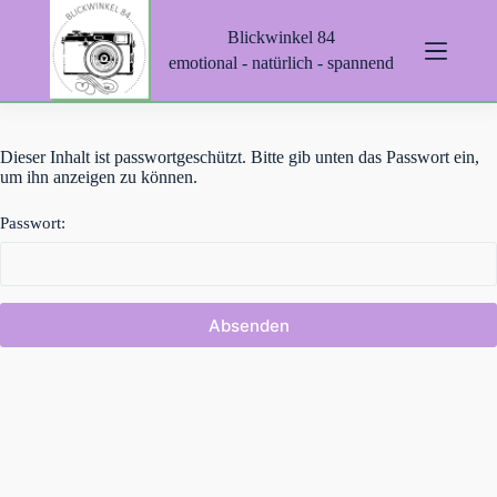
Z
Blickwinkel 84
u
m
emotional - natürlich - spannend
I
n
h
a
Dieser Inhalt ist passwortgeschützt. Bitte gib unten das Passwort ein,
l
um ihn anzeigen zu können.
t
s
p
Passwort:
r
i
n
g
e
n