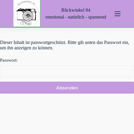
Z
Blickwinkel 84
u
m
emotional - natürlich - spannend
I
n
h
a
Dieser Inhalt ist passwortgeschützt. Bitte gib unten das Passwort ein,
l
um ihn anzeigen zu können.
t
s
p
Passwort:
r
i
n
g
e
n