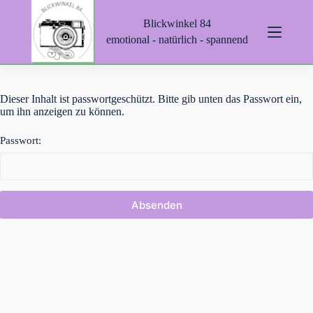
Z
Blickwinkel 84
u
m
emotional - natürlich - spannend
I
n
h
a
Dieser Inhalt ist passwortgeschützt. Bitte gib unten das Passwort ein,
l
um ihn anzeigen zu können.
t
s
p
Passwort:
r
i
n
g
e
n