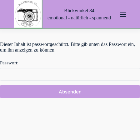
Z
Blickwinkel 84
u
m
emotional - natürlich - spannend
I
n
h
a
Dieser Inhalt ist passwortgeschützt. Bitte gib unten das Passwort ein,
l
um ihn anzeigen zu können.
t
s
p
Passwort:
r
i
n
g
e
n