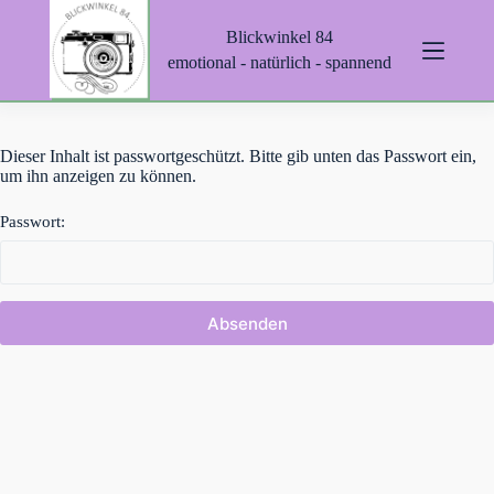
Z
Blickwinkel 84
u
m
emotional - natürlich - spannend
I
n
h
a
Dieser Inhalt ist passwortgeschützt. Bitte gib unten das Passwort ein,
l
um ihn anzeigen zu können.
t
s
p
Passwort:
r
i
n
g
e
n