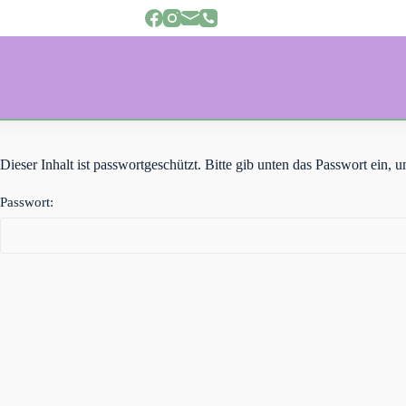
Z
u
m
I
n
h
a
l
t
s
Dieser Inhalt ist passwortgeschützt. Bitte gib unten das Passwort ein,
p
r
Passwort:
i
n
g
e
n