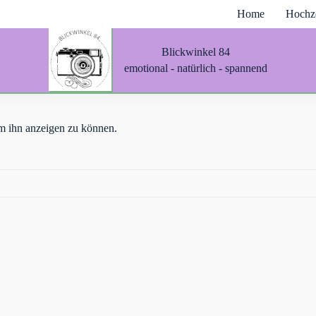
Home
Hochze
Blickwinkel 84
emotional - natürlich - spannend
 um ihn anzeigen zu können.