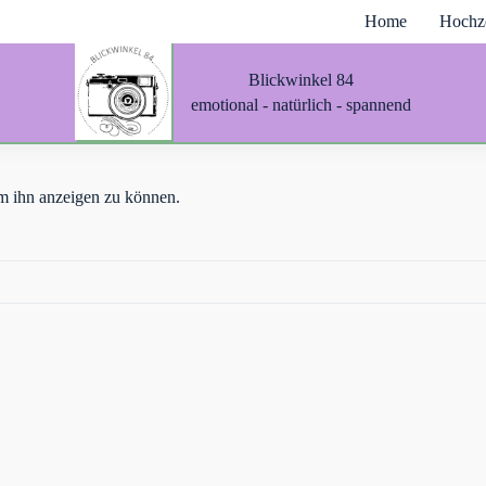
Home
Hochze
Blickwinkel 84
emotional - natürlich - spannend
 um ihn anzeigen zu können.