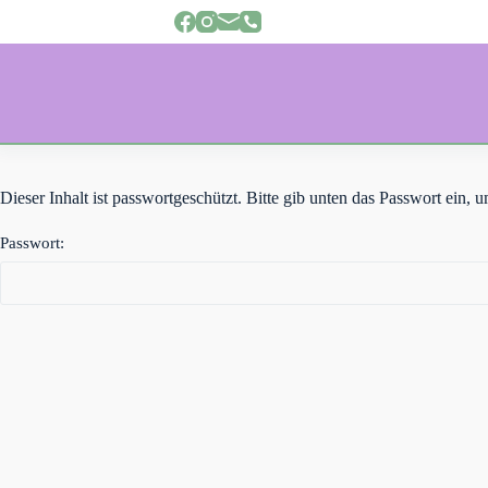
Z
u
m
I
n
h
a
l
t
s
Dieser Inhalt ist passwortgeschützt. Bitte gib unten das Passwort ein,
p
r
Passwort:
i
n
g
e
n