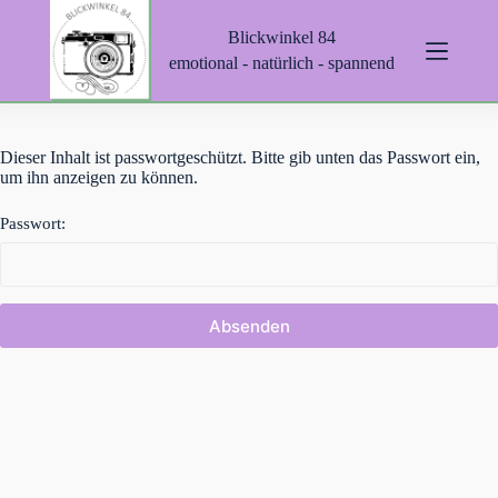
Z
Blickwinkel 84
u
m
emotional - natürlich - spannend
I
n
h
a
Dieser Inhalt ist passwortgeschützt. Bitte gib unten das Passwort ein,
l
um ihn anzeigen zu können.
t
s
p
Passwort:
r
i
n
g
e
n