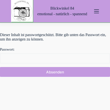
Z
Blickwinkel 84
u
m
emotional - natürlich - spannend
I
n
h
a
Dieser Inhalt ist passwortgeschützt. Bitte gib unten das Passwort ein,
l
um ihn anzeigen zu können.
t
s
p
Passwort:
r
i
n
g
e
n