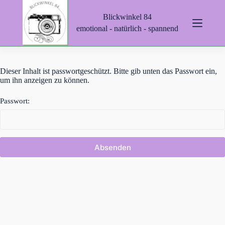
Z
Blickwinkel 84
u
m
emotional - natürlich - spannend
I
n
h
a
Dieser Inhalt ist passwortgeschützt. Bitte gib unten das Passwort ein,
l
um ihn anzeigen zu können.
t
s
p
Passwort:
r
i
n
g
e
n