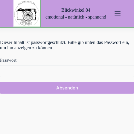
Z
Blickwinkel 84
u
m
emotional - natürlich - spannend
I
n
h
a
Dieser Inhalt ist passwortgeschützt. Bitte gib unten das Passwort ein,
l
um ihn anzeigen zu können.
t
s
p
Passwort:
r
i
n
g
e
n