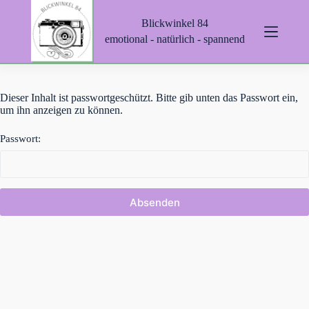
Z
Blickwinkel 84
u
m
emotional - natürlich - spannend
I
n
h
a
Dieser Inhalt ist passwortgeschützt. Bitte gib unten das Passwort ein,
l
um ihn anzeigen zu können.
t
s
p
Passwort:
r
i
n
g
e
n