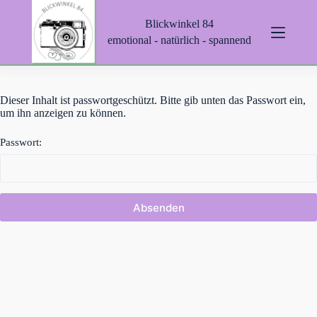
Z
Blickwinkel 84
u
m
emotional - natürlich - spannend
I
n
h
a
Dieser Inhalt ist passwortgeschützt. Bitte gib unten das Passwort ein,
l
um ihn anzeigen zu können.
t
s
p
Passwort:
r
i
n
g
e
n