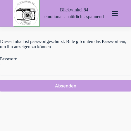
Z
Blickwinkel 84
u
m
emotional - natürlich - spannend
I
n
h
a
Dieser Inhalt ist passwortgeschützt. Bitte gib unten das Passwort ein,
l
um ihn anzeigen zu können.
t
s
p
Passwort:
r
i
n
g
e
n