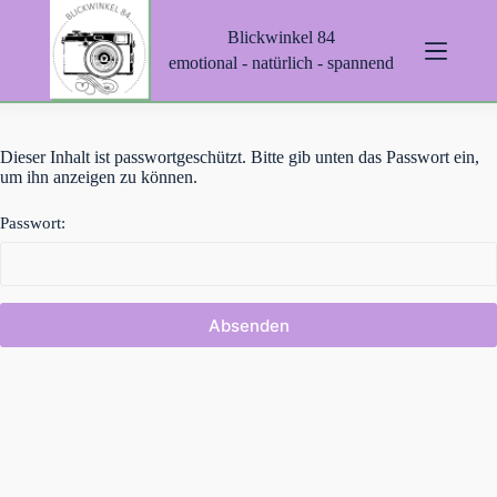
Z
Blickwinkel 84
u
m
emotional - natürlich - spannend
I
n
h
a
Dieser Inhalt ist passwortgeschützt. Bitte gib unten das Passwort ein,
l
um ihn anzeigen zu können.
t
s
p
Passwort:
r
i
n
g
e
n