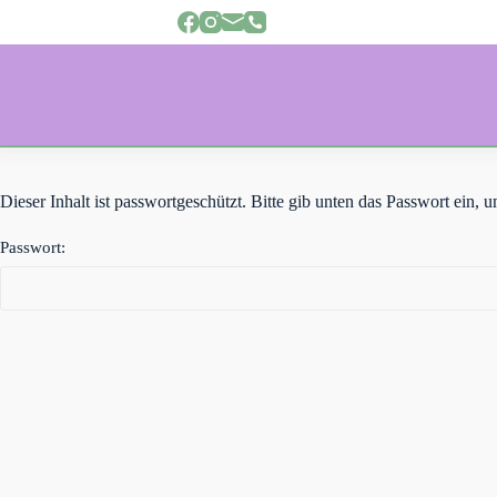
Z
u
m
I
n
h
a
l
t
s
Dieser Inhalt ist passwortgeschützt. Bitte gib unten das Passwort ein,
p
r
Passwort:
i
n
g
e
n