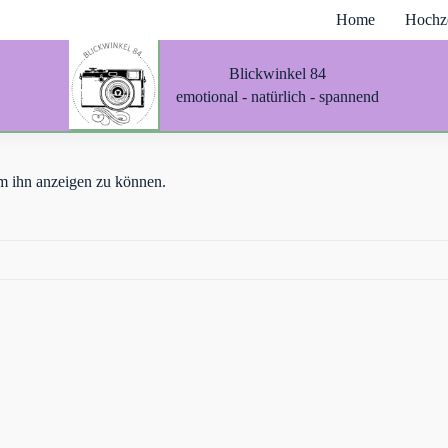
Home
Hochze
Blickwinkel 84
emotional - natürlich - spannend
 um ihn anzeigen zu können.