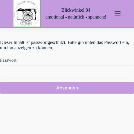
Z
Blickwinkel 84
u
m
emotional - natürlich - spannend
I
n
h
a
Dieser Inhalt ist passwortgeschützt. Bitte gib unten das Passwort ein,
l
um ihn anzeigen zu können.
t
s
p
Passwort:
r
i
n
g
e
n