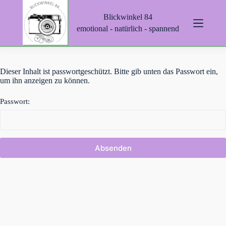
Z
Blickwinkel 84
u
m
emotional - natürlich - spannend
I
n
h
a
Dieser Inhalt ist passwortgeschützt. Bitte gib unten das Passwort ein,
l
um ihn anzeigen zu können.
t
s
p
Passwort:
r
i
n
g
e
n