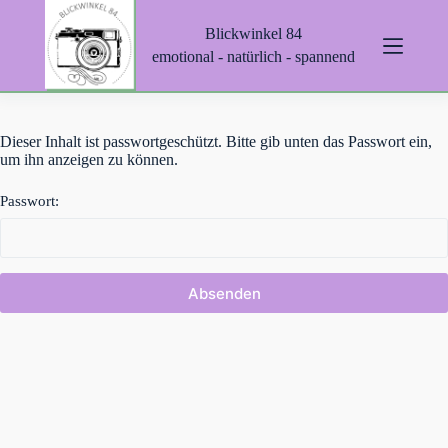
Z
Blickwinkel 84
u
m
emotional - natürlich - spannend
I
n
h
a
Dieser Inhalt ist passwortgeschützt. Bitte gib unten das Passwort ein,
l
um ihn anzeigen zu können.
t
s
p
Passwort:
r
i
n
g
e
n