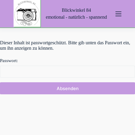
Z
Blickwinkel 84
u
m
emotional - natürlich - spannend
I
n
h
a
Dieser Inhalt ist passwortgeschützt. Bitte gib unten das Passwort ein,
l
um ihn anzeigen zu können.
t
s
p
Passwort:
r
i
n
g
e
n