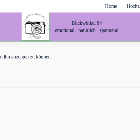
Home
Hochze
Blickwinkel 84
emotional - natürlich - spannend
 um ihn anzeigen zu können.