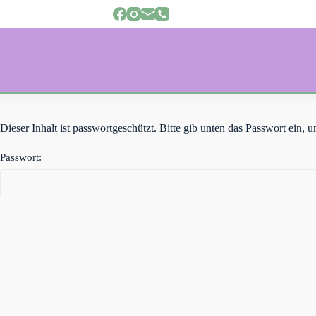
Z
u
m
I
n
h
a
l
t
s
Dieser Inhalt ist passwortgeschützt. Bitte gib unten das Passwort ein,
p
r
Passwort:
i
n
g
e
n